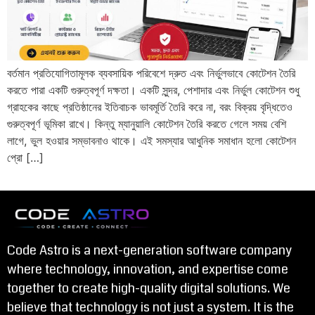
বর্তমান প্রতিযোগিতামূলক ব্যবসায়িক পরিবেশে দ্রুত এবং নির্ভুলভাবে কোটেশন তৈরি
করতে পারা একটি গুরুত্বপূর্ণ দক্ষতা। একটি সুন্দর, পেশাদার এবং নির্ভুল কোটেশন শুধু
গ্রাহকের কাছে প্রতিষ্ঠানের ইতিবাচক ভাবমূর্তি তৈরি করে না, বরং বিক্রয় বৃদ্ধিতেও
গুরুত্বপূর্ণ ভূমিকা রাখে। কিন্তু ম্যানুয়ালি কোটেশন তৈরি করতে গেলে সময় বেশি
লাগে, ভুল হওয়ার সম্ভাবনাও থাকে। এই সমস্যার আধুনিক সমাধান হলো কোটেশন
প্রো […]
Code Astro is a next-generation software company
where technology, innovation, and expertise come
together to create high-quality digital solutions. We
believe that technology is not just a system. It is the