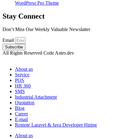
WordPress Pro Theme
Stay Connect
Don’t Miss Our Weekly Valuable Newslatter
Email
Subscribe
All Rights Reserved Code Astro.dev
About us
Service
POS
HR 360
SMS
Industrial Attachment
Quotation
Blog
Career
E-mail
Remote Laravel & Java Developer Hiring
About us